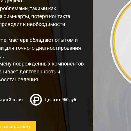
й дефект.
проблемами, такими как
 сим-карты, потеря контакта
 приводит к необходимости
me, мастера обладают опытом и
и для точного диагностирования
ы.
замену поврежденных компонентов
ечивает долговечность и
восстановления.
я до 3-х лет
Цена от 950 руб
править заявку