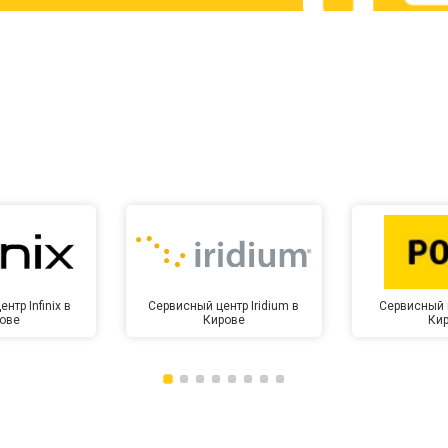
от 60 мин
о
от 10 мин
о
нтр Infinix в
Сервисный центр Iridium в
Сервисный 
ове
Кирове
Ки