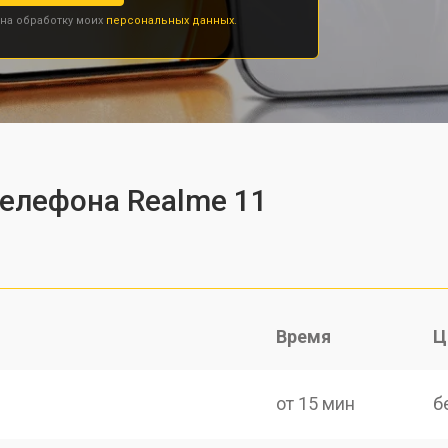
 на обработку моих
персональных данных.
телефона Realme 11
Время
Ц
от 15 мин
б