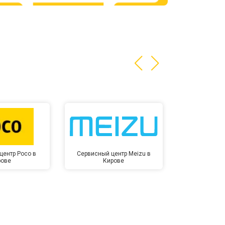
т 3200 ₽
Заказать
т 1400 ₽
Заказать
центр Poco в
Сервисный центр Meizu в
Сервисный ц
рове
Кирове
Ки