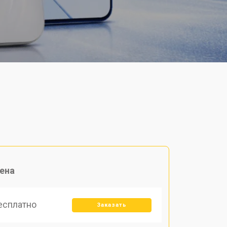
ена
есплатно
Заказать