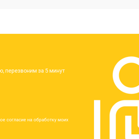
от 40 мин
о
от 30 мин
о
?
от 30 мин
о
, перезвоним за 5 минут
от 30 мин
о
от 30 мин
о
ое согласие на обработку моих
от 20 мин
о