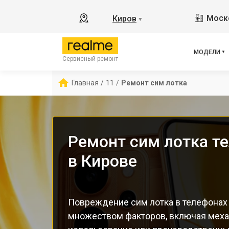
GT3
Моско
Киров
▼
8
C55
C67
МОДЕЛИ
Сервисный ремонт
12 
С85
Главная
/
11
/
Ремонт сим лотка
Ремонт сим лотка т
в Кирове
Повреждение сим лотка в телефонах
множеством факторов, включая меха